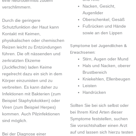
eine Neurodermitis zudem
Nacken, Gesicht,
verschlimmern.
Augenlider
Oberschenkel, Gesäß
Durch die geringere
Fußrücken und Hände
Schutzfunktion der Haut kann
sowie an den Lippen
Kontakt mit Keimen,
physikalischen oder chemischen
Symptome bei Jugendlichen &
Reizen leicht zu Entzündungen
Erwachsenen:
führen. Die oft nässenden und
Stirn, Augen oder Mund
zerkratzten Ekzeme
Hals und Nacken, oberer
(Juckflechte) laden Keime
Brustbereich
regelrecht dazu ein sich in dem
Kniekehlen, Ellenbeugen
Körper einzunisten und zu
Leisten
verbreiten. Es kann daher zu
Handrücken
Infektionen mit Bakterien (zum
Beispiel Staphylokokken) oder
Sollten Sie bei sich selbst oder
Viren (zum Beispiel Herpes)
bei Ihrem Kind Arten dieser
kommen. Auch Pilzinfektionen
Symptome feststellen, suchen
sind möglich.
Sie vorsichtshalber einen Arzt
auf und lassen sich hierzu testen
Bei der Diagnose einer