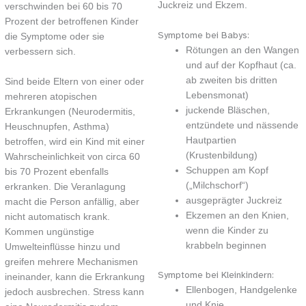
Juckreiz und Ekzem.
verschwinden bei 60 bis 70
Prozent der betroffenen Kinder
Symptome bei Babys:
die Symptome oder sie
Rötungen an den Wangen
verbessern sich.
und auf der Kopfhaut (ca.
ab zweiten bis dritten
Sind beide Eltern von einer oder
Lebensmonat)
mehreren atopischen
juckende Bläschen,
Erkrankungen (Neurodermitis,
entzündete und nässende
Heuschnupfen, Asthma)
Hautpartien
betroffen, wird ein Kind mit einer
(Krustenbildung)
Wahrscheinlichkeit von circa 60
Schuppen am Kopf
bis 70 Prozent ebenfalls
(„Milchschorf“)
erkranken. Die Veranlagung
ausgeprägter Juckreiz
macht die Person anfällig, aber
Ekzemen an den Knien,
nicht automatisch krank.
wenn die Kinder zu
Kommen ungünstige
krabbeln beginnen
Umwelteinflüsse hinzu und
greifen mehrere Mechanismen
Symptome bei Kleinkindern:
ineinander, kann die Erkrankung
Ellenbogen, Handgelenke
jedoch ausbrechen. Stress kann
und Knie