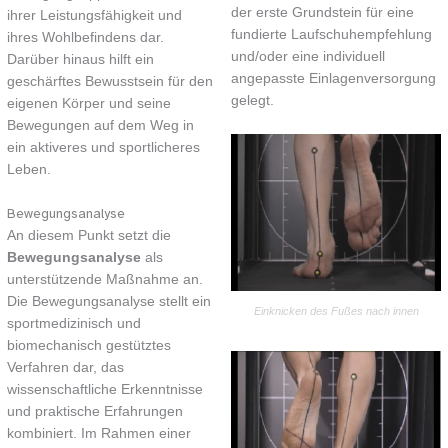
der erste Grundstein für eine
ihrer Leistungsfähigkeit und
fundierte Laufschuhempfehlung
ihres Wohlbefindens dar.
und/oder eine individuell
Darüber hinaus hilft ein
angepasste Einlagenversorgung
geschärftes Bewusstsein für den
gelegt.
eigenen Körper und seine
Bewegungen auf dem Weg in
ein aktiveres und sportlicheres
Leben.
Bewegungsanalyse
An diesem Punkt setzt die
Bewegungsanalyse
als
unterstützende Maßnahme an.
Die Bewegungsanalyse stellt ein
Einknicken des Fußes nach innen
sportmedizinisch und
biomechanisch gestütztes
Verfahren dar, das
wissenschaftliche Erkenntnisse
und praktische Erfahrungen
kombiniert. Im Rahmen einer