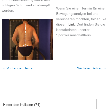
richtigen Schuhwerks bekämpft
Wenn Sie einen Termin für eine
werden.
Bewegungsanalyse bei uns
vereinbaren möchten, folgen Sie
diesem
Link
. Dort finden Sie die
Kontaktdaten unserer
Sportwissenschaftlerin.
←
Vorheriger Beitrag
Nächster Beitrag
→
Hinter den Kulissen
(74)