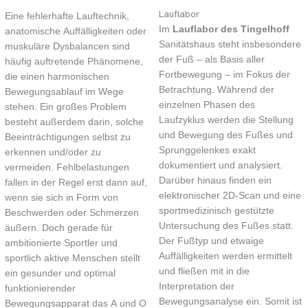
Lauflabor
Eine fehlerhafte Lauftechnik,
Im
Lauflabor des Tingelhoff
anatomische Auffälligkeiten oder
Sanitätshaus steht insbesondere
muskuläre Dysbalancen sind
der Fuß – als Basis aller
häufig auftretende Phänomene,
Fortbewegung – im Fokus der
die einen harmonischen
Betrachtung. Während der
Bewegungsablauf im Wege
einzelnen Phasen des
stehen. Ein großes Problem
Laufzyklus werden die Stellung
besteht außerdem darin, solche
und Bewegung des Fußes und
Beeinträchtigungen selbst zu
Sprunggelenkes exakt
erkennen und/oder zu
dokumentiert und analysiert.
vermeiden. Fehlbelastungen
Darüber hinaus finden ein
fallen in der Regel erst dann auf,
elektronischer 2D-Scan und eine
wenn sie sich in Form von
sportmedizinisch gestützte
Beschwerden oder Schmerzen
Untersuchung des Fußes statt.
äußern. Doch gerade für
Der Fußtyp und etwaige
ambitionierte Sportler und
Auffälligkeiten werden ermittelt
sportlich aktive Menschen stellt
und fließen mit in die
ein gesunder und optimal
Interpretation der
funktionierender
Bewegungsanalyse ein. Somit ist
Bewegungsapparat das A und O