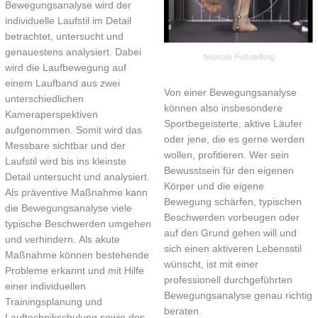
Bewegungsanalyse wird der
individuelle Laufstil im Detail
betrachtet, untersucht und
genauestens analysiert. Dabei
Neutrale Fußstellung
wird die Laufbewegung auf
einem Laufband aus zwei
Von einer Bewegungsanalyse
unterschiedlichen
können also insbesondere
Kameraperspektiven
Sportbegeisterte, aktive Läufer
aufgenommen. Somit wird das
oder jene, die es gerne werden
Messbare sichtbar und der
wollen, profitieren. Wer sein
Laufstil wird bis ins kleinste
Bewusstsein für den eigenen
Detail untersucht und analysiert.
Körper und die eigene
Als präventive Maßnahme kann
Bewegung schärfen, typischen
die Bewegungsanalyse viele
Beschwerden vorbeugen oder
typische Beschwerden umgehen
auf den Grund gehen will und
und verhindern. Als akute
sich einen aktiveren Lebensstil
Maßnahme können bestehende
wünscht, ist mit einer
Probleme erkannt und mit Hilfe
professionell durchgeführten
einer individuellen
Bewegungsanalyse genau richtig
Trainingsplanung und
beraten.
Lauftechnikschulung sowie des