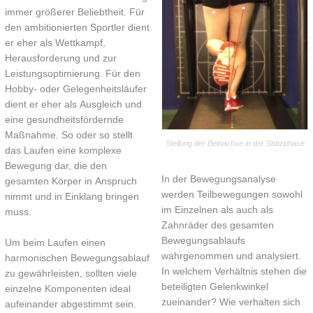
immer größerer Beliebtheit. Für
den ambitionierten Sportler dient
er eher als Wettkampf,
Herausforderung und zur
Leistungsoptimierung. Für den
Hobby- oder Gelegenheitsläufer
dient er eher als Ausgleich und
eine gesundheitsfördernde
Maßnahme. So oder so stellt
Stellung der Beinachse in der Stützphase
das Laufen eine komplexe
Bewegung dar, die den
In der Bewegungsanalyse
gesamten Körper in Anspruch
werden Teilbewegungen sowohl
nimmt und in Einklang bringen
im Einzelnen als auch als
muss.
Zahnräder des gesamten
Bewegungsablaufs
Um beim Laufen einen
wahrgenommen und analysiert.
harmonischen Bewegungsablauf
In welchem Verhältnis stehen die
zu gewährleisten, sollten viele
beteiligten Gelenkwinkel
einzelne Komponenten ideal
zueinander? Wie verhalten sich
aufeinander abgestimmt sein.