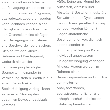
Füße, Beine und Rumpf beim
Zwar handelt es sich bei der
Aufsetzen, Abrollen und
Laufbewegung um ein erlerntes
Abstoßen? Bestehen muskuläre
und automatisiertes Programm,
Schwächen oder Dysbalancen,
das jederzeit abgerufen werden
die durch ein gezieltes Training
kann, dennoch können schon
behoben werden können?
Kleinigkeiten, die sich nicht in
Liegen anatomische
den Gesamtkomplex einfügen,
Besonderheiten vor, die nach
den Bewegungsablauf stören
einer besonderen
und Beschwerden verursachen.
Schuhempfehlung und/oder
Dies betrifft den Muskel-,
individuell angepassten
Sehnen- und Bandapparat,
Einlagenversorgung verlangen?
wodurch alle an der
All diese Fragen werden im
Laufbewegung beteiligten
Rahmen einer
Segmente miteinander in
Bewegungsanalyse und mit Hilfe
Verbindung stehen. Wenn in nur
von modernen
einem Bereich eine
Analyseverfahren,
Beeinträchtigung vorliegt, kann
sportwissenschaftlicher und
es zu einer Störung des
orthopädieschuhtechnischer
gesamten Bewegungsablaufs
Erfahrung beantwortet.
kommen.